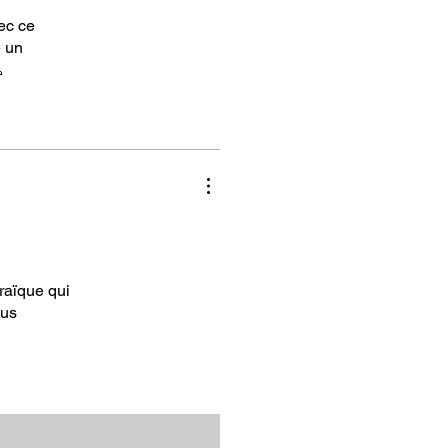
vec ce
è un

braïque qui
ous