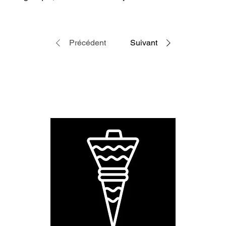
Précédent
Suivant
dition et
Retours et
Politique
Men
vraison
Remboursements
de
confidentialité