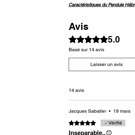
Caractéristiques du Pendule Hébra
Matériau
: Fabriqué à partir d'u
Avis
droit du Vénézuéla. C'est un boi
énergétiquement.
5.0
Noté 5 sur 5.
Gravures Divines
: Le Nom de 
pendule, renforçant son énergie
Basé sur 14 avis
Poids
: Environ 30-45 grammes, (
excellente réactivité pour des 
Laisser un avis
mettraient bon nombre de pend
d'ajouter du poids si nécessair
Dimensions
: Une longueur d’e
maniable, parfait pour des uti
14 avis
Finition
: Travail artisanal soig
votre outil aussi beau qu’effic
Jacques Sabatier
•
19 mars
OFFRE EXCLUSIVE
:
Noté 5 sur 5.
Vérifié
Vous pouvez choisir le pendule ave
Inseparable..😊