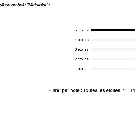
ïque en bois "Metutelet" :
n bloc de bois : le bois de gaïac, venu tout
s très dense, lourd, solide et puissant
5 étoiles
Dieu gravé tout autour du corps du
4 étoiles
 sacrée purificatrice.
3 étoiles
lourd) offrant une stabilité parfaite et une
2 étoiles
séances précises et de forte intensité, qui
ules HS. (Sur demande il est possible
1 étoile
e.)
nviron 6 cm, compact et facilement
lisations prolongées ou en déplacement.
Filtrer par note :
Toutes les étoiles
Tr
né, chaque pendule est unique, rendant
ace. Finition 100% naturelle sans vernis.
c la fleur de vie en jaspe noir véritable en