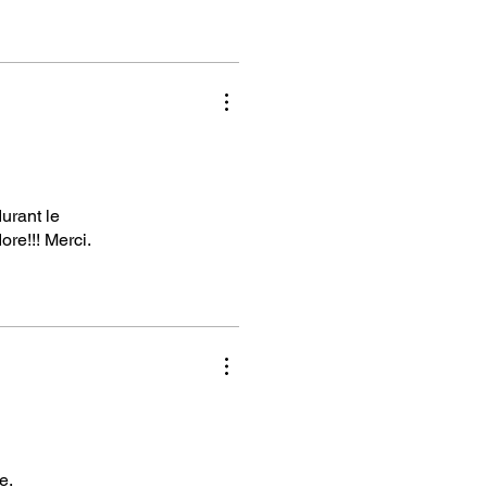
urant le
ore!!! Merci.
e.