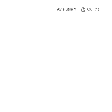
Avis utile ?
Oui (1)
Conditions Générales de
Expé
Vente
li
LES PENDULES