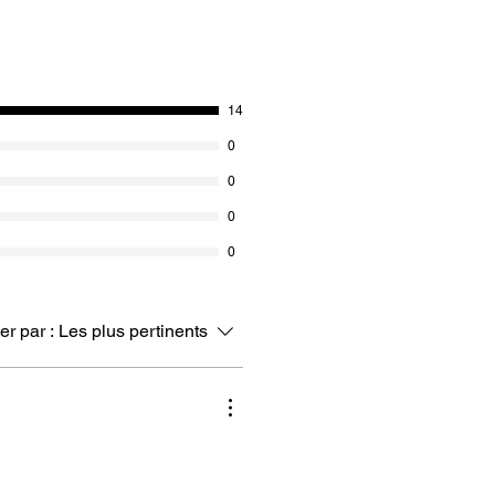
14
0
0
0
0
ier par :
Les plus pertinents