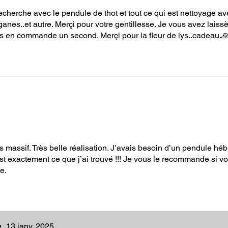
€
! Fleur de vie en pierre de 8/9 cm de
Recherche avec le pendule de thot et tout ce qui est nettoyage a
 La fleur en jaspe sert à harmoniser et
ganes..et autre. Merçi pour votre gentillesse. Je vous avez laiss
s vibrations des pendules qui y sont posés
s en commande un second. Merçi pour la fleur de lys..cadeau.
ïque "Metutelet" ?
nnelle
:
ieu confèrent au pendule "Metutelet" une
des pratiques nécessitant une connexion
pour purifier un espace, harmoniser des
distance, ce pendule est un allié
s massif. Très belle réalisation. J’avais besoin d’un pendule hé
’est exactement ce que j’ai trouvé !!! Je vous le recommande si v
lyvalent
:
e.
lisé pour diverses pratiques :
ux, objets ou personnes.
en profondeur
tifier et dissoudre les blocages subtils.
•
13 janv. 2025