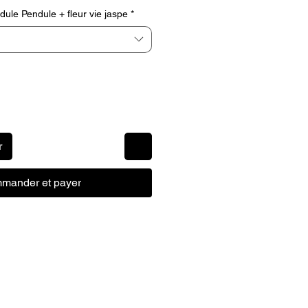
iginal
promotionnel
ule Pendule + fleur vie jaspe
*
r
mander et payer