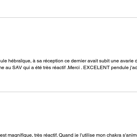
 au service de votre métier ou de vos
e hébraïque, à sa réception ce dernier avait subit une avarie d
lème au SAV qui a été très réactif .Merci . EXCELENT pendule j'ad
st magnifique, très réactif. Quand je l'utilise mon chakra s'anim