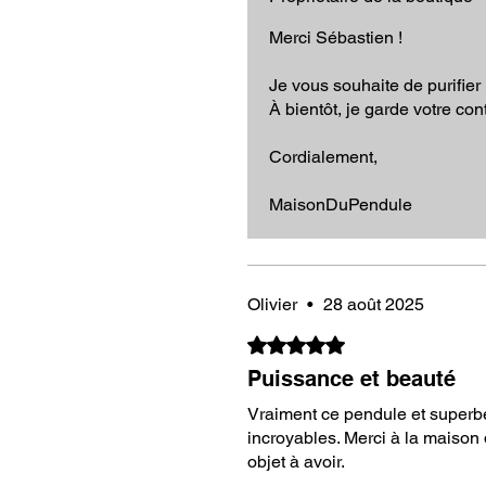
Protection spirituelle
grâce à se
Merci Sébastien !
Travaux divinatoires
, offrant d
questions.
Je vous souhaite de purifier
À bientôt, je garde votre con
Équilibre et Stabilité de ce pendul
Cordialement,
Avec son poids optimal entre 30
comme un "tank", ce pendule gara
MaisonDuPendule
Il est parfaitement équilibré, et 
exigeantes.
Accessoires inclus OFFERTS :
Olivier
•
28 août 2025
Noté 5 sur 5.
Pochette de Protection
: Livré 
parfaite pour protéger votre pen
Puissance et beauté
Cadeau Offert
: Une
fleur de v
Vraiment ce pendule et superbe
purifier et recharger votre pendu
incroyables. Merci à la maison
objet à avoir.
Commandez dès maintenant votre 