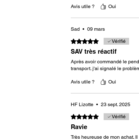
découvrez un pendule d’exception
Avis utile ?
Oui
pratiques !
Sad
•
09 mars
Noté 5 sur 5.
Vérifié
SAV très réactif
Après avoir commandé le pendul
transport. j'ai signalé le prob
Avis utile ?
Oui
HF Lizotte
•
23 sept. 2025
Noté 5 sur 5.
Vérifié
Ravie
Très heureuse de mon achat. Il e