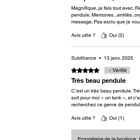
REDUCTION à 30€ au lieu de 40
Magnifique..je fais tout avec. 
diamètre et de 0,6 cm d'épaisseur.
pendule. Memoires...entitès..or
purifier les énergies et élever le
message. Pas exclu que je vou
dessus.
Avis utile ?
Oui (2)
Pourquoi Choisir le Pendule Hébra
Puissance Spirituelle Exceptio
Subtiliance
•
13 janv. 2025
Les gravures divines du Nom de D
énergie sacrée, nécéssaire pour 
Noté 5 sur 5.
Vérifié
spirituelle profonde. Que ce soit 
Très beau pendule
énergies ou effectuer des soins à 
PUISSANT.
C’est un très beau pendule. Trè
soit pour moi « un tank », et c
Le pendule hébraïque, un Outil Po
recherchez ce genre de pendul
Le pendule hébraïque peut être uti
Avis utile ?
Oui (1)
Purification énergétique
des lie
Magnétisme
pour des travaux 
Guérison énergétique
pour iden
Propriétaire de la boutique