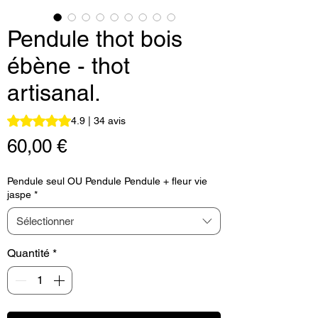
Pendule thot bois
ébène - thot
artisanal.
La note est de 4.9 sur cinq étoiles selon 34 avis
4.9 | 34 avis
Prix
60,00 €
Pendule seul OU Pendule Pendule + fleur vie
jaspe
*
Sélectionner
Quantité
*