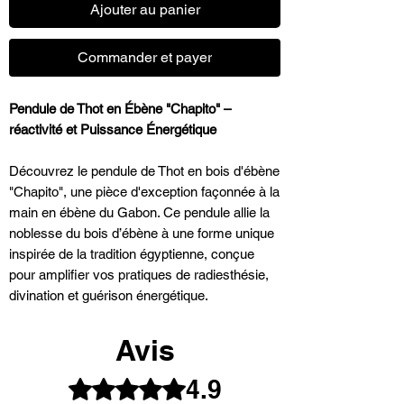
Ajouter au panier
Commander et payer
Pendule de Thot en Ébène "Chapito" –
réactivité et Puissance Énergétique
Découvrez le pendule de Thot en bois d'ébène
"Chapito", une pièce d'exception façonnée à la
main en ébène du Gabon. Ce pendule allie la
noblesse du bois d’ébène à une forme unique
inspirée de la tradition égyptienne, conçue
pour amplifier vos pratiques de radiesthésie,
divination et guérison énergétique.
Caractéristiques du Pendule "Chapito" :
Avis
Matériau :
Bois d’ébène du Gabon, réputé
4.9
Noté 4,9 sur 5.
pour sa densité et sa robustesse, offrant