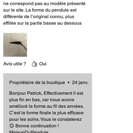
choisir le pendule avec la fleur de vie en
ne correspond pas au modèle présenté
jaspe noir véritable en REDUCTION à 30€
sur le site. La forme du pendule est
au lieu de 40€ ! Fleur de vie en pierre de
différente de l’original connu, plus
effilée sur la partie basse au dessous
8/9 cm de diamètre et de 0,6 cm
des deux anneaux. J’espère que cette
d'épaisseur. La fleur en jaspe sert à
nouvelle onde de forme n’altérera pas
harmoniser et purifier les énergies et
les soins énergétiques.
élever les vibrations des pendules qui y
sont posés dessus.
Avis utile ?
Oui
Commandez dès Maintenant votre Pendule
de Thot "Chapito" !
Propriétaire de la boutique
•
24 janv.
Bonjour Patrick, Effectivement il est
plus fin en bas, car nous avons
amélioré la forme au fil des années.
C’est la forme finale la plus efficace
pour les soins. Vous le constaterez
😊 Bonne continuation !
MaisonDuPendule