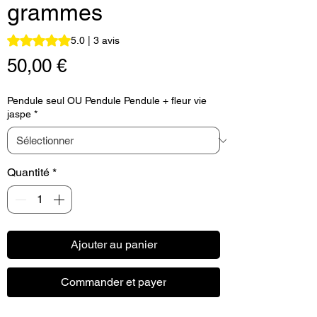
grammes
La note est de 5.0 sur cinq étoiles selon 3 avis
5.0 | 3 avis
Prix
50,00 €
Pendule seul OU Pendule Pendule + fleur vie
jaspe
*
Quantité
*
Ajouter au panier
Commander et payer