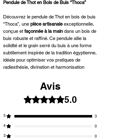
Pendule de Thot en Bois de Buis “Thoca”
Découvrez le pendule de Thot en bois de buis
“Thoca”, une
pièce artisanale
exceptionnelle,
conçue et
façonnée à la main
dans un bois de
buis robuste et raffiné. Ce pendule allie la
solidité et le grain serré du buis à une forme
subtilement inspirée de la tradition égyptienne,
idéale pour optimiser vos pratiques de
radiesthésie, divination et harmonisation
énergétique.
Avis
Caractéristiques du Pendule “Thoca” :
•
Matériau
: Bois de buis, réputé pour sa
5.0
Noté 5 sur 5.
solidité, sa durabilité et son grain serré, offrant
une énergie naturelle douce et apaisante.
5
3
•
Forme
: La forme exacte du thot : une
silhouette élégante et équilibrée, spécialement
4
0
conçue pour capter et émettre des énergies
3
0
subtiles avec précision.