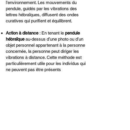
l’environnement. Les mouvements du
pendule, guidés par les vibrations des
lettres hébraïques, diffusent des ondes
curatives qui purifient et équilibrent.
Action à distance
: En tenant le
pendule
hébraïque
au-dessus d’une photo ou d’un
objet personnel appartenant à la personne
concernée, la personne peut diriger les
vibrations à distance. Cette méthode est
particulièrement utile pour les individus qui
ne peuvent pas être présents
physiquement.
Pendant l'action, il est crucial de maintenir
une intention claire et positive. Le rôle des
gravures hébraïques est d’amplifier cette
intention, ce qui permet de maximiser
l’efficacité du travail énergétique. Que ce
soit pour apaiser, équilibrer ou purifier un
lieu, le pendule agit comme un canal