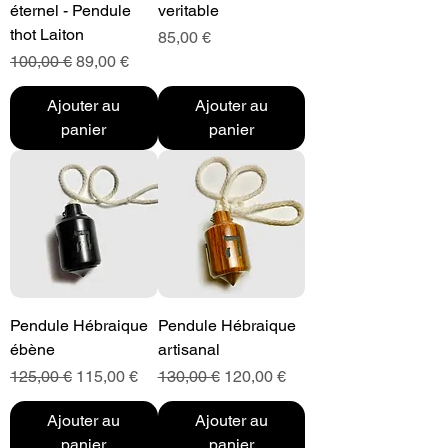
éternel - Pendule
veritable
thot Laiton
Prix
85,00 €
Prix original
Prix promotionnel
100,00 €
89,00 €
Ajouter au
Ajouter au
panier
panier
Pendule Hébraique
Pendule Hébraique
ébène
artisanal
Prix original
Prix promotionnel
Prix original
Prix promotionnel
125,00 €
115,00 €
130,00 €
120,00 €
Ajouter au
Ajouter au
panier
panier