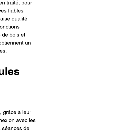
n traité, pour 
ces fiables 
ise qualité 
onctions 
 de bois et 
obtiennent un 
es.
ules 
, grâce à leur 
nexion avec les 
es séances de 