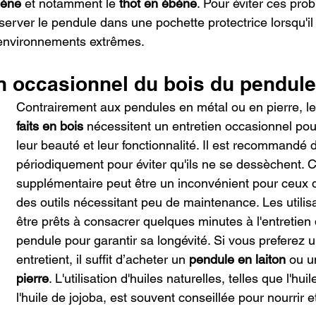
bène
 et notamment le 
thot en ébène
. Pour éviter ces prob
ver le pendule dans une pochette protectrice lorsqu'il 
es environnements extrêmes.
en occasionnel du bois du pendule
Contrairement aux pendules en métal ou en pierre, le
faits en bois
 nécessitent un entretien occasionnel po
leur beauté et leur fonctionnalité. Il est recommandé d
périodiquement pour éviter qu'ils ne se dessèchent. Ce
supplémentaire peut être un inconvénient pour ceux q
des outils nécessitant peu de maintenance. Les utilis
être prêts à consacrer quelques minutes à l'entretien 
pendule pour garantir sa longévité. Si vous preferez 
entretient, il suffit d’acheter un 
pendule en laiton
 ou u
pierre
. L'utilisation d'huiles naturelles, telles que l'huil
l'huile de jojoba, est souvent conseillée pour nourrir e