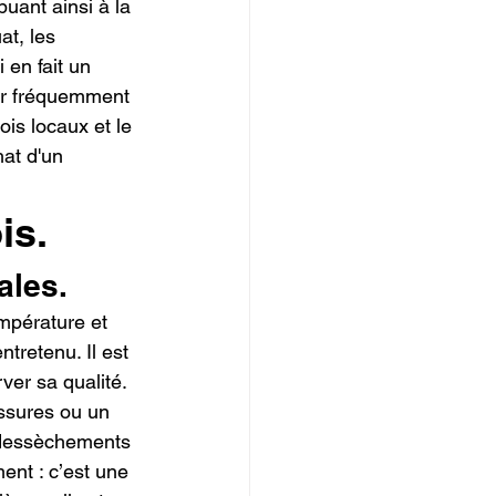
uant ainsi à la 
at, les 
 en fait un 
cer fréquemment 
ois locaux et le 
at d'un 
is.
ales.
mpérature et 
tretenu. Il est 
er sa qualité. 
ssures ou un 
 dessèchements 
ent : c’est une 