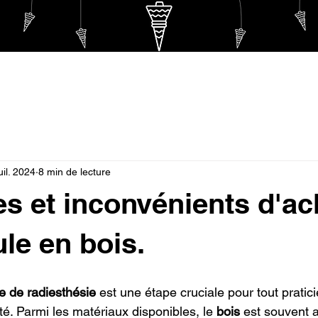
THOT
Pendule de THOT ETERNEL
Pendule HEBRAÏ
uil. 2024
8 min de lecture
s et inconvénients d'ac
le en bois.
e de radiesthésie
 est une étape cruciale pour tout praticie
é. Parmi les matériaux disponibles, le 
bois
 est souvent 