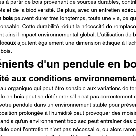
s à partir de bois provenant de sources durables, contrib
ts et de la biodiversité. De plus, avec un entretien adéqu
n bois
 peuvent durer très longtemps, toute une vie, ce qui
ponsable. Cette durabilité réduit la nécessité de rempla
t ainsi l'impact environnemental global. L'utilisation de b
 locaux
 ajoutent également une dimension éthique à l'ach
 bois.
énients d'un pendule en bo
lité aux conditions environnement
iau organique qui peut être sensible aux variations de te
e en bois peut se détériorer s'il n'est pas correctement en
 votre pendule dans un environnement stable pour préserv
osition prolongée à l'humidité peut provoquer des moisi
tandis qu'un environnement trop sec peut entraîner des
dule dont l’entretient n’est pas nécessaire, ou alors rarem