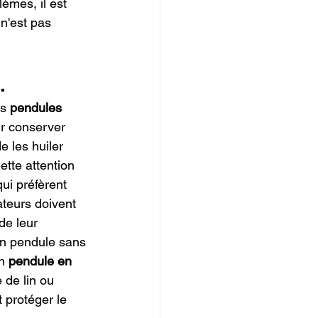
lèmes, il est 
n'est pas 
.
s 
pendules 
ur conserver 
e les huiler 
tte attention 
ui préfèrent 
ateurs doivent 
de leur 
un pendule sans 
n 
pendule en 
e de lin ou 
t protéger le 