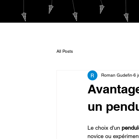
ACCUEIL
Pendule de 
All Posts
Roman Gudefin
6 j
Avantage
un pendu
Le choix d'un 
pendul
novice ou expériment