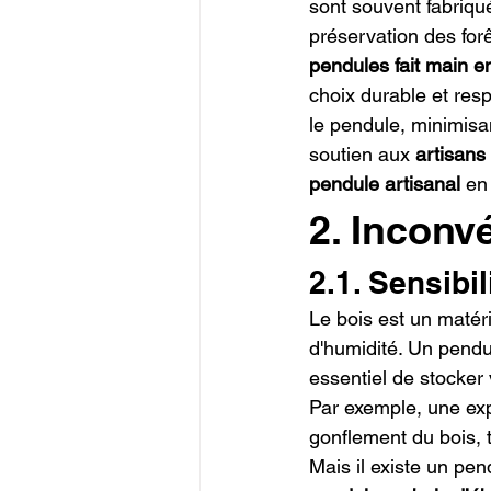
sont souvent fabriqué
préservation des forê
pendules fait main e
choix durable et res
le pendule, minimisan
soutien aux 
artisans
pendule artisanal
 en
2. Inconv
2.1. Sensibi
Le bois est un matér
d'humidité. Un pendul
essentiel de stocker
Par exemple, une exp
gonflement du bois, 
Mais il existe un pen