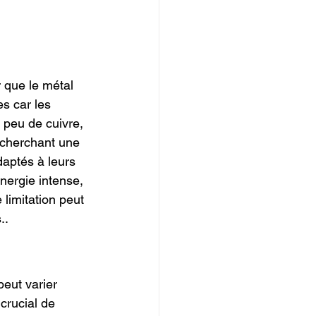
 que le métal 
es car les 
 peu de cuivre, 
echerchant une 
daptés à leurs 
nergie intense, 
limitation peut 
..
eut varier 
 crucial de 