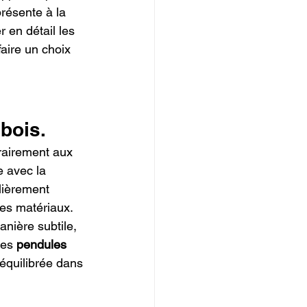
résente à la 
 en détail les 
faire un choix 
 bois.
rairement aux 
 avec la 
lièrement 
es matériaux. 
nière subtile, 
des 
pendules 
équilibrée dans 