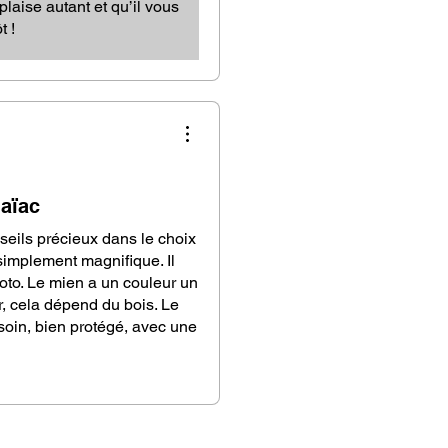
plaise autant et qu’il vous
t !
aïac
eils précieux dans le choix
simplement magnifique. Il
photo. Le mien a un couleur un
r, cela dépend du bois. Le
soin, bien protégé, avec une
n cadeau une fleur de vie en
pendule, qui est très réactif.
tte belle réalisation 🙏