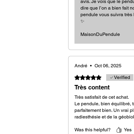
avis. Je vois que le pendu
Free Gift:
A wooden flower of li
dire que l’on a bien fait n
"Sycori" pendulum, guaranteei
pendule vous suivra très
Careful Packaging:
Presented i
✨
perfect for a gift or to enrich y
SPECIAL OFFER:
Opt for the 
MaisonDuPendule
black jasper at a reduced price
purification tool, 8/9 cm in di
of the pendulums placed on it.
Why Choose the Guaiac Wood Th
André
•
Oct 06, 2025
Rated 5 out of 5 stars.
Verified
This pendulum is particularly r
Très content
dowsing work. Its robustness and d
Très satisfait de cet achat.
capable of capturing and emitting s
Le pendule, bien équilibré, t
Whether you are a professional do
parfaitement bien. Un vrai pl
pendulum will meet all your expec
radiesthésie et de la géobio
Was this helpful?
Yes
Explore Our Collection