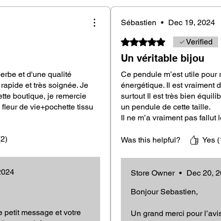
centimeters long
ood, renowned for its density and
Sébastien
•
Dec 19, 2024
Rated 5 out of 5 stars.
Verified
Un véritable bijou
ip
erbe et d'une qualité
Ce pendule m’est utile pour 
 rapide et très soignée. Je
énergétique. Il est vraiment d
te boutique, je remercie
surtout Il est très bien équili
om Guaiac wood, is handmade in France,
 fleur de vie+pochette tissu
un pendule de cette taille.
 quality. Its unique caramel color adds a
Il ne m’a vraiment pas fallut
ndulum a truly one-of-a-kind piece. This
et je peut dire qu’aujourd’hu
 quality makes it a true gem of dowsing.
(2)
même. Le bois de Gaïac est 
Was this helpful?
Yes (
sublime et très noble, ce qui
gamme. Si vous optez pour c
 with the thot
2024
parole vous ne serez pas dé
Store Owner
•
Dec 20, 
Bonjour Sebastien,
elegant handmade fabric pouch, ideal for
 petit message et votre
Un grand merci pour l’avi
 not in use.