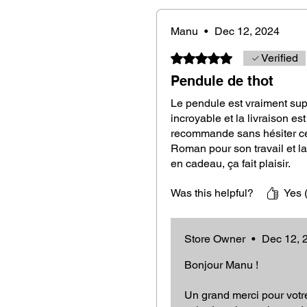
Dimensions
: Between 8 and 9 
Material
: Venezuelan Guaiac w
Manu
•
Dec 12, 2024
durability
Rated 5 out of 5 stars.
Verified
Pendule de thot
High-Quality French Craftsmansh
Le pendule est vraiment sup
incroyable et la livraison est
recommande sans hésiter cet
Each Thoth pendulum, crafted fr
Roman pour son travail et la
guaranteeing exceptional artisanal
en cadeau, ça fait plaisir.
touch of elegance, making each pe
meticulous attention to detail and
Was this helpful?
Yes 
Accessories included and as a gift
Store Owner
•
Dec 12, 
Bonjour Manu !
Protective Pouch:
Comes in an 
Un grand merci pour votre
protecting your pendulum when