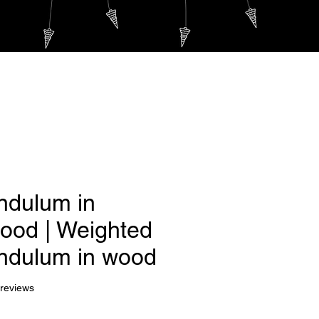
Log In
m
PLUS...
ndulum in
ood | Weighted
ndulum in wood
f five stars based on 6 reviews
 reviews