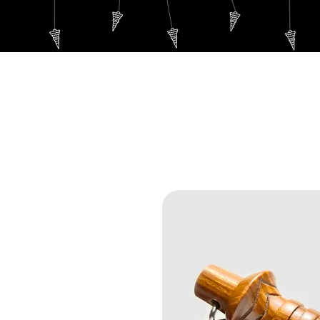
WELCOME
Thoth's P