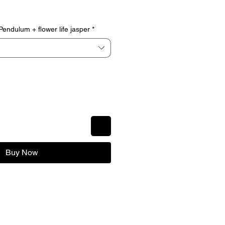
e
ndulum + flower life jasper
*
Buy Now