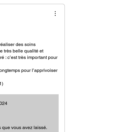
réaliser des soins
e très belle qualité et
bré : c’est très important pour
 longtemps pour l’apprivoiser
i c’est une extension de moi
une matière vraiment
1)
 en fait un pendule haut de
e model, croyez moi sur
çu.
2024
s que vous avez laissé.