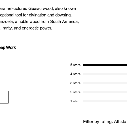
caramel-colored Guaiac wood, also known
tional tool for divination and dowsing.
zuela, a noble wood from South America,
rarity, and energetic power.
eep Work
5 stars
est and heaviest in the world, gives this
nd stability. Ideal for challenging and
4 stars
piritual, this pendulum is designed to meet
3 stars
ed practitioners.
2 stars
1 star
Filter by rating:
All sta
ams