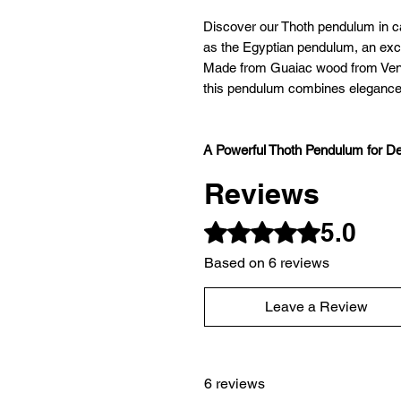
Discover our Thoth pendulum in 
as the Egyptian pendulum, an excep
Made from Guaiac wood from Vene
this pendulum combines elegance, 
A Powerful Thoth Pendulum for D
Reviews
Guaiac wood, renowned as the dens
5.0
Rated 5 out of 5 stars.
pendulum unparalleled robustness a
profound work, both physical and s
Based on 6 reviews
the demands of the most experienc
Leave a Review
Technical Specifications:
6 reviews
Weight
: Approximately 22 gr