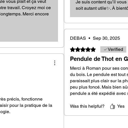
le vous plaît et ça veut
Je suis content qu’il vous 
fe included to purify and recharge your
otre travail. Croyez moi ce
soit autant utile✨. À bientô
ng pure and optimal energy with each use.
 longtemps. Merci encore
n the official MaisonDuPendule box,
our personal collection.
pendulum with the Flower of Life in genuine
 of €30 instead of €40! This powerful
DEBAS
•
Sep 30, 2025
ameter, harmonizes and raises the vibrations
Rated 5 out of 5 stars.
Verified
Pendule de Thot en G
oth Pendulum?
Merci à Roman pour ses cons
du bois. Le pendule est tout 
paraissait plus clair sur la 
ecommended for the most demanding
peu plus foncé. Mais bien sû
ensity make it a reliable and precise tool,
pendule a été expédié avec 
ubtle energies with great efficiency.
rès précis, fonctionne
pochette pour le ranger, et e
wser or an informed amateur, this
aisir pour la pratique de la
bois magnifique. J'ai testé le 
Was this helpful?
Yes
tations.
logie.
Merci à toute l'équipe pour ce