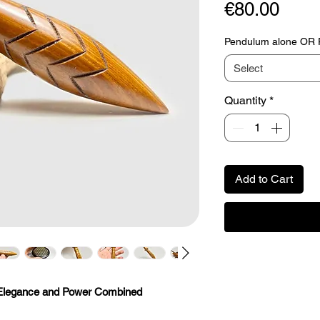
Pric
€80.00
Pendulum alone OR Pe
Select
Quantity
*
Add to Cart
 Elegance and Power Combined