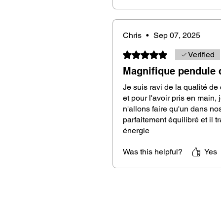
Feel free to explore our complete
Chris
•
Sep 07, 2025
https://www.maisondupendule.com
Rated 5 out of 5 stars.
Verified
crafted from ebony, olive wood, o
a refined aesthetic, catering to al
Magnifique pendule 
Je suis ravi de la qualité de
et pour l'avoir pris en main,
Order and enjoy your pendulum!
n'allons faire qu'un dans nos
parfaitement équilibré et il 
énergie
Was this helpful?
Yes