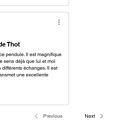
 range of Thoth pendulums in our shop at
/pendule-de-thot. Each model, whether
r guaiac wood, offers unique properties and
l tastes and energetic needs.
de Thot
 ce pendule. Il est magnifique
 je sens déjà que lui et moi
 différents échanges. Il est
transmet une excellente
Previous
Next