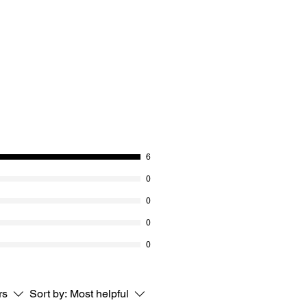
6
0
0
0
0
rs
Sort by:
Most helpful