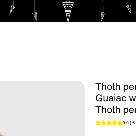
endulum
Eternal Thoth Pendulum
Hebrew Pendulu
Thoth pe
Guaiac w
Thoth pe
Rating is 5.0 out o
5.0 | 6