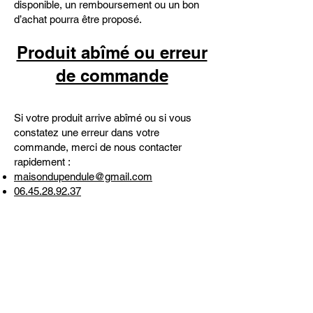
disponible, un remboursement ou un bon
d’achat pourra être proposé.
Produit abîmé ou erreur
de commande
Si votre produit arrive abîmé ou si vous
constatez une erreur dans votre
commande, merci de nous contacter
rapidement :
maisondupendule@gmail.com
06.45.28.92.37
Merci de joindre, si possible, des photos
du produit reçu, de l’emballage et de
l’étiquette d’expédition. Après vérification,
Maison du Pendule proposera une solution
adaptée : remplacement, échange ou
remboursement selon la situation.