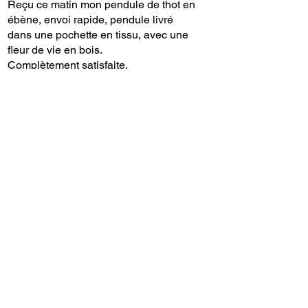
Reçu ce matin mon pendule de thot en
ébène, envoi rapide, pendule livré
dans une pochette en tissu, avec une
fleur de vie en bois.
Complètement satisfaite.
Je recommande
Was this helpful?
Yes (2)
the boss
•
Jul 11
Rated 5 out of 5 stars.
Verified
pieza muy hermosa
Très belle pièce en ébène, préparee
avec soin et livrée dans un délai record
et de façon inattendue ,🤩