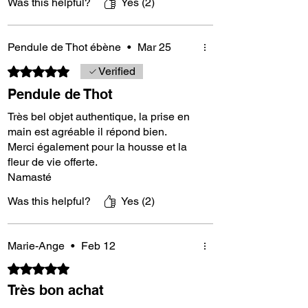
Was this helpful?
Yes (2)
radiesthesists!
le travail et le sérieux de cet artisan 🙏
👍
Pendule de Thot ébène
•
Mar 25
Eternal Thoth Pendulum:
https://www.maisondupendule.com/pendulede
Rated 5 out of 5 stars.
Verified
thoteternel
Pendule de Thot
Très bel objet authentique, la prise en
main est agréable il répond bien.
Merci également pour la housse et la
fleur de vie offerte.
Namasté
Was this helpful?
Yes (2)
Marie-Ange
•
Feb 12
Rated 5 out of 5 stars.
Très bon achat