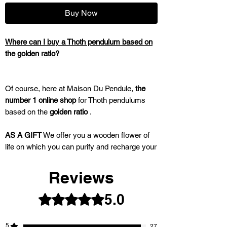
Buy Now
Where can I buy a Thoth pendulum based on
the golden ratio?
Of course, here at Maison Du Pendule,
the
number 1 online shop
for Thoth pendulums
based on the
golden ratio
.
AS A GIFT
We offer you a wooden flower of
life on which you can purify and recharge your
pendulum.
Reviews
Here are the characteristics of this Thoth
5.0
Rated 5 out of 5 stars.
pendulum:
5
27