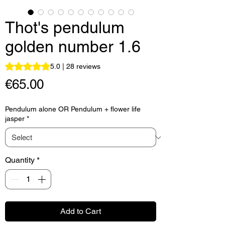
Thot's pendulum
golden number 1.6
Rating is 5.0 out of five stars based on 28 reviews
5.0 | 28 reviews
Price
€65.00
Pendulum alone OR Pendulum + flower life
jasper
*
Quantity
*
Add to Cart