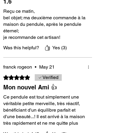
1.6
Reçu ce matin,
bel objet; ma deuxième commande à la
The Thoth pendulum with the golden ratio is
maison du pendule, après le pendule
perfect for sending and receiving:
éternel;
je recommande cet artisan!
For magnetism
Was this helpful?
Yes (3)
energy healing
dowsing
Divination
franck rogeon
•
May 21
geobiology
Rated 5 out of 5 stars.
Verified
etc...
Mon nouvel Ami 👍
Ce pendule est tout simplement une
It's a truly
versatile pendulum
.
véritable petite merveille, très réactif,
bénéficiant d'un équilibre parfait et
And don't hesitate to discover the
eternal
d'une beauté...! Il est arrivé à la maison
Thoth pendulum
, which is an extremely
très rapidement et ne me quitte plus
precise pendulum: the scalpel of
depuis. Je vous recommande vivement